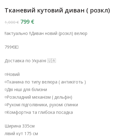
Тканевий кутовий диван ( розкл)
799
€
1,000
€
‼️актуально ‼️Диван новий (розкл) велюр
799€💶
Доставка по Україні 🇺🇦
◽️Новий
◽️Тканина по типу велюра ( антикіготь )
◽️Дві ніші для білизни
◽️Розкладний механізм ( дельфін)
◽️Рухомі підголівники, рухомі спинки
◽️Комфортна та глибока посадка
Ширина 335см
лівий кут 175 см