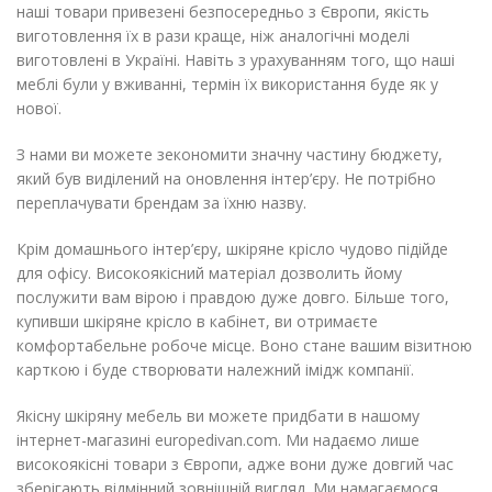
наші товари привезені безпосередньо з Європи, якість
виготовлення їх в рази краще, ніж аналогічні моделі
виготовлені в Україні. Навіть з урахуванням того, що наші
меблі були у вживанні, термін їх використання буде як у
нової.
З нами ви можете зекономити значну частину бюджету,
який був виділений на оновлення інтер’єру. Не потрібно
переплачувати брендам за їхню назву.
Крім домашнього інтер’єру, шкіряне крісло чудово підійде
для офісу. Високоякісний матеріал дозволить йому
послужити вам вірою і правдою дуже довго. Більше того,
купивши шкіряне крісло в кабінет, ви отримаєте
комфортабельне робоче місце. Воно стане вашим візитною
карткою і буде створювати належний імідж компанії.
Якісну шкіряну мебель ви можете придбати в нашому
інтернет-магазині europedivan.com. Ми надаємо лише
високоякісні товари з Європи, адже вони дуже довгий час
зберігають відмінний зовнішній вигляд. Ми намагаємося