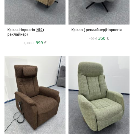
Крісла Норвегія 🇳🇴(
Крісло ( реклайнер)Норвегія
реклайнер)
350
€
400
€
999
€
1,100
€