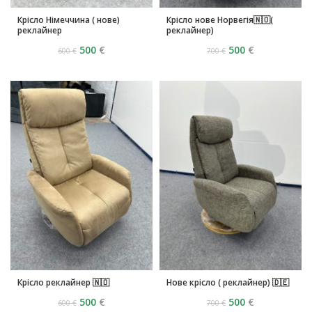
Крісло Німеччина ( нове)
Крісло нове Норвегія🇳🇴(
реклайнер
реклайнер)
500
€
500
€
600
€
700
€
Крісло реклайнер 🇳🇴
Нове крісло ( реклайнер) 🇩🇪
500
€
500
€
600
€
700
€